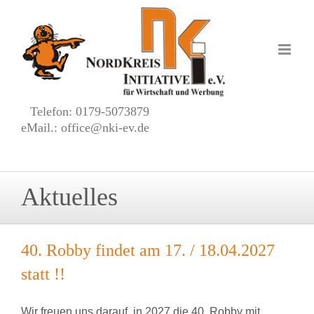
Zum
Inhalt
springen
Telefon: 0179-5073879
eMail.: office@nki-ev.de
Aktuelles
40. Robby findet am 17. / 18.04.2027
statt !!
Wir freuen uns darauf, in 2027 die 40. Robby mit