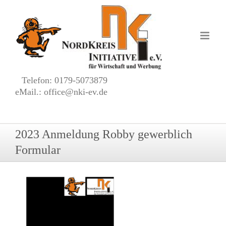
Zum
Inhalt
springen
Telefon: 0179-5073879
eMail.: office@nki-ev.de
2023 Anmeldung Robby gewerblich
Formular