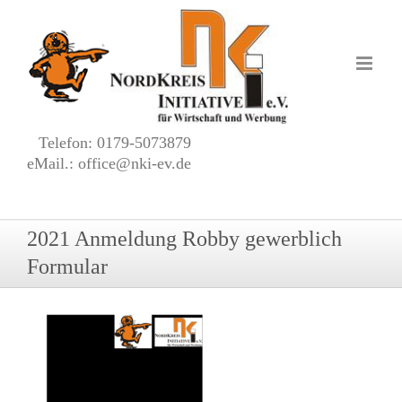
Zum
Inhalt
springen
Telefon: 0179-5073879
eMail.: office@nki-ev.de
2021 Anmeldung Robby gewerblich
Formular