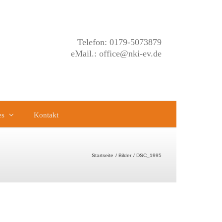
Telefon: 0179-5073879
eMail.: office@nki-ev.de
es
Kontakt
Startseite
Bilder
DSC_1995