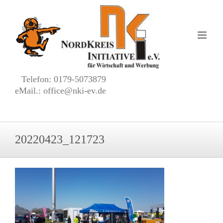
Zum
Inhalt
springen
Telefon: 0179-5073879
eMail.: office@nki-ev.de
20220423_121723