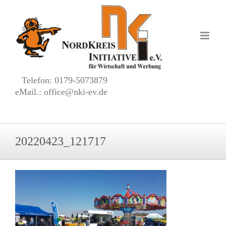
Zum
Inhalt
springen
Telefon: 0179-5073879
eMail.: office@nki-ev.de
20220423_121717