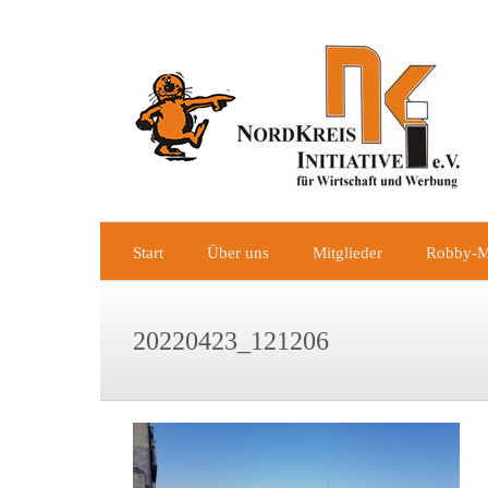
Zum
Inhalt
springen
Start
Über uns
Mitglieder
Robby-M
20220423_121206