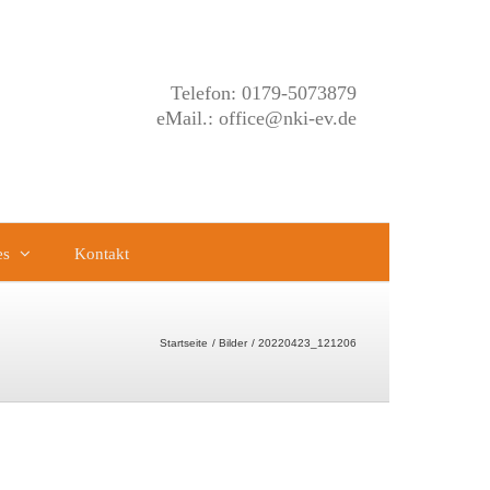
Telefon: 0179-5073879
eMail.: office@nki-ev.de
es
Kontakt
Startseite
Bilder
20220423_121206