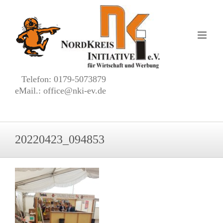
Zum
Inhalt
springen
Telefon: 0179-5073879
eMail.: office@nki-ev.de
20220423_094853