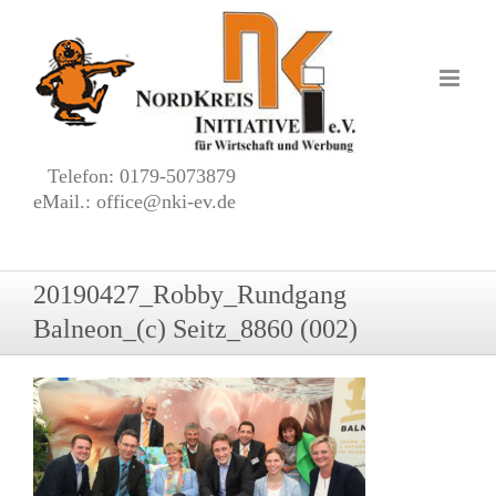
Zum
Inhalt
springen
Telefon: 0179-5073879
eMail.: office@nki-ev.de
20190427_Robby_Rundgang
Balneon_(c) Seitz_8860 (002)